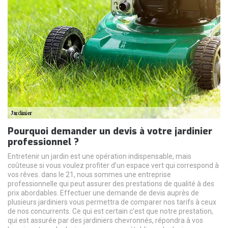
Pourquoi demander un devis à votre jardinier
professionnel ?
Entretenir un jardin est une opération indispensable, mais
coûteuse si vous voulez profiter d’un espace vert qui correspond à
vos rêves. dans le 21, nous sommes une entreprise
professionnelle qui peut assurer des prestations de qualité à des
prix abordables. Effectuer une demande de devis auprès de
plusieurs jardiniers vous permettra de comparer nos tarifs à ceux
de nos concurrents. Ce qui est certain c’est que notre prestation,
qui est assurée par des jardiniers chevronnés, répondra à vos