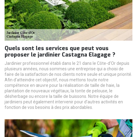
Quels sont les services que peut vous
proposer le jardinier Castagna Elagage ?
Jardinier professionnel établi dans le 21 dans le Côte-d'Or depuis
plusieurs années, nous sommes une entreprise qui a choisi de
faire de la satisfaction de nos clients notre seule et unique priorité.
Afin d’atteindre cet objectif, nous mettons toute notre
compétence en œuvre pour la réalisation de taille de haie, la
plantation de nouveaux végétaux, la tonte de pelouse, le
désherbage ou encore la taille de buissons. Notre équipe de
jardiniers peut également intervenir pour d’autres activités en
fonction de vos besoins à des prix abordables.