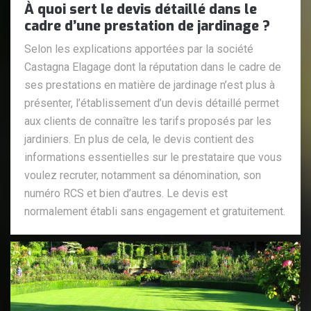
À quoi sert le devis détaillé dans le
cadre d’une prestation de jardinage ?
Selon les explications apportées par la société
Castagna Elagage dont la réputation dans le cadre de
ses prestations en matière de jardinage n’est plus à
présenter, l’établissement d’un devis détaillé permet
aux clients de connaître les tarifs proposés par les
jardiniers. En plus de cela, le devis contient des
informations essentielles sur le prestataire que vous
voulez recruter, notamment sa dénomination, son
numéro RCS et bien d’autres. Le devis est
normalement établi sans engagement et gratuitement.