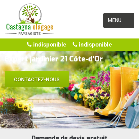
MENU
indisponible
indisponible
Expert jardinier 21 Côte-d'Or
CONTACTEZ-NOUS
Demande de devis gratuit