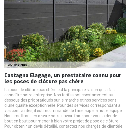
Castagna Elagage, un prestataire connu pour
les poses de clôture pas chère
La pose de clôture pas chère est la principale raison qui a fait
connaître notre entreprise. Nos tarifs sont constamment au-
dessous des prix pratiqués sur le marché et nos services sont
d’une qualité exceptionnelle. Pour des services correspondant à
vos contraintes, il est recommandé de faire appel à notre équipe.
Nous mettrons en œuvre notre savoir-faire pour vous aider de
bout en bout pour mener à bien votre projet de pose de clôture.
Pour obtenir un devis détaillé, contactez nos chargés de clientèle.