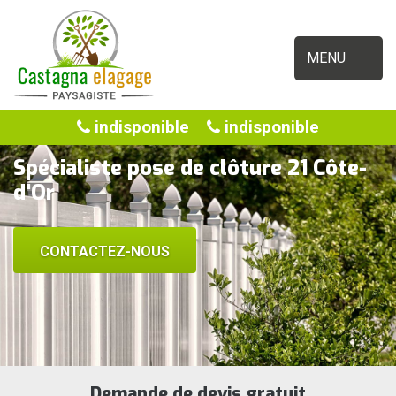
MENU
indisponible
indisponible
Spécialiste pose de clôture 21 Côte-
d'Or
CONTACTEZ-NOUS
Demande de devis gratuit