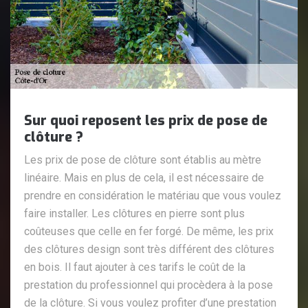
Sur quoi reposent les prix de pose de
clôture ?
Les prix de pose de clôture sont établis au mètre
linéaire. Mais en plus de cela, il est nécessaire de
prendre en considération le matériau que vous voulez
faire installer. Les clôtures en pierre sont plus
coûteuses que celle en fer forgé. De même, les prix
des clôtures design sont très différent des clôtures
en bois. Il faut ajouter à ces tarifs le coût de la
prestation du professionnel qui procèdera à la pose
de la clôture. Si vous voulez profiter d’une prestation