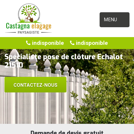
MENU
indisponible
indisponible
Spécialiste pose de clôture Echalot
21510
CONTACTEZ-NOUS
Demande de devis gratuit