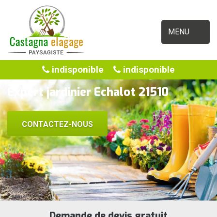
MENU
indisponible
indisponible
Expert jardinier Echalot 21510
CONTACTEZ-NOUS
Demande de devis gratuit