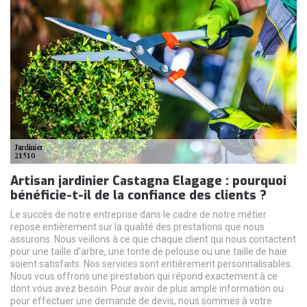
Artisan jardinier Castagna Elagage : pourquoi
bénéficie-t-il de la confiance des clients ?
Le succès de notre entreprise dans le cadre de notre métier
repose entièrement sur la qualité des prestations que nous
assurons. Nous veillons à ce que chaque client qui nous contactent
pour une taille d’arbre, une tonte de pelouse ou une taille de haie
soient satisfaits. Nos services sont entièrement personnalisables.
Nous vous offrons une prestation qui répond exactement à ce
dont vous avez besoin. Pour avoir de plus ample information ou
pour effectuer une demande de devis, nous sommes à votre