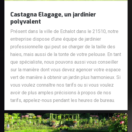
Castagna Elagage, un jardinier
polyvalent
Présent dans la ville de Echalot dans le 21510, notre
entreprise dispose d’une équipe de jardinier
professionnelle qui peut se charger de la taille des
haies, mais aussi de la tonte de votre pelouse. En tant
que spécialiste, nous pouvons aussi vous conseiller
sur la manière dont vous devez agencer votre espace
vert de manière à obtenir un jardin plus harmonieux. Si
vous voulez connaître nos tarifs ou si vous voulez
avoir de plus amples précisions à propos de nos
tarifs, appelez-nous pendant les heures de bureau.