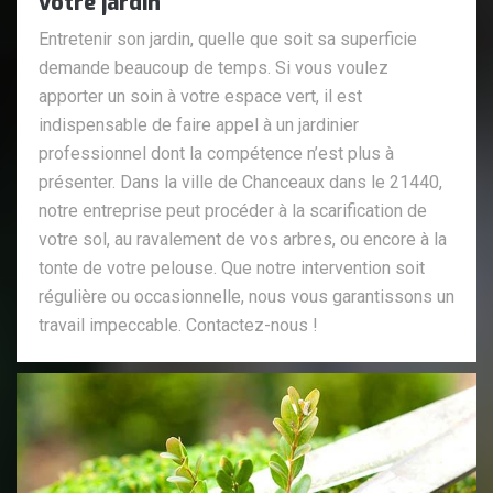
votre jardin
Entretenir son jardin, quelle que soit sa superficie
demande beaucoup de temps. Si vous voulez
apporter un soin à votre espace vert, il est
indispensable de faire appel à un jardinier
professionnel dont la compétence n’est plus à
présenter. Dans la ville de Chanceaux dans le 21440,
notre entreprise peut procéder à la scarification de
votre sol, au ravalement de vos arbres, ou encore à la
tonte de votre pelouse. Que notre intervention soit
régulière ou occasionnelle, nous vous garantissons un
travail impeccable. Contactez-nous !