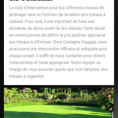
Le coût d’intervention pour les différents travaux de
jardinage varie en fonction de la nature des travaux à
réaliser. Pour cela, il est important de faire une
demande de devis avant de les réaliser. Cette étude
en amont permet de définir le prix jardinier approprié
aux travaux à effectuer. Chez Castagna Elagage, nous
proposons une intervention efficace et adéquate pour
chaque projet. Il suffit de nous contacter pour obtenir
l’intervention et l’aide appropriée. Notre équipe se
charge de vous assister quelle que soit l’ampleur des
travaux à organiser.