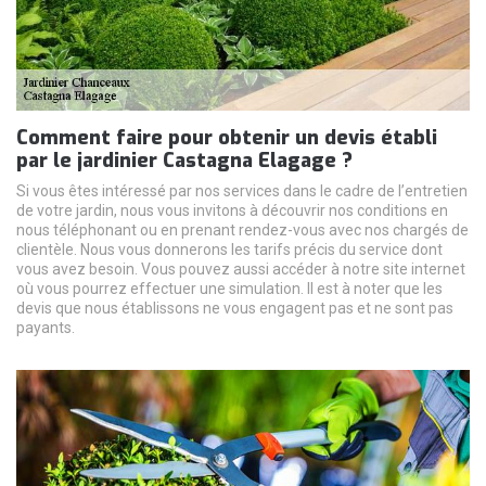
Comment faire pour obtenir un devis établi
par le jardinier Castagna Elagage ?
Si vous êtes intéressé par nos services dans le cadre de l’entretien
de votre jardin, nous vous invitons à découvrir nos conditions en
nous téléphonant ou en prenant rendez-vous avec nos chargés de
clientèle. Nous vous donnerons les tarifs précis du service dont
vous avez besoin. Vous pouvez aussi accéder à notre site internet
où vous pourrez effectuer une simulation. Il est à noter que les
devis que nous établissons ne vous engagent pas et ne sont pas
payants.