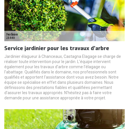
Service jardinier pour les travaux d’arbre
Jardinier élagueur à Chanceaux, Castagna Elagage se charge de
réaliser toute intervention pour le jardin. L’équipe intervient
également pour les travaux d’arbre comme l’élagage ou
l’abattage. Qualifiés dans le domaine, nos professionnels sont
qualifiés et apportent l’assistance dont vous avez besoin. Notre
équipe se spécialise en effet dans plusieurs domaines. Nous
définissons des prestations fiables et qualifiées permettant
d’assurer les travaux appropriés. N’hésitez pas à faire votre
demande pour une assistance appropriée à votre projet.