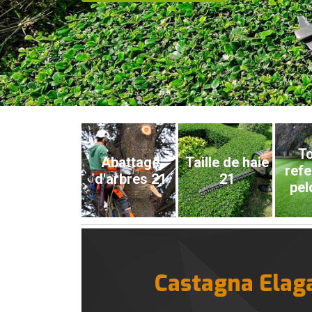
To
Abattage
Taille de haie
refe
d'arbres 21
21
pel
Castagna Elaga