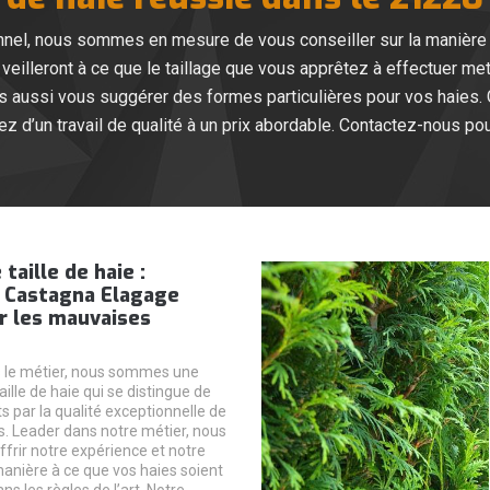
nnel, nous sommes en mesure de vous conseiller sur la manière
veilleront à ce que le taillage que vous apprêtez à effectuer met
ns aussi vous suggérer des formes particulières pour vos haies.
ez d’un travail de qualité à un prix abordable. Contactez-nous pour
taille de haie :
z Castagna Elagage
r les mauvaises
s le métier, nous sommes une
aille de haie qui se distingue de
s par la qualité exceptionnelle de
s. Leader dans notre métier, nous
ffrir notre expérience et notre
manière à ce que vos haies soient