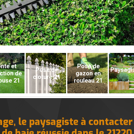
nte et
Pose de
Pose de
Paysagi
ction de
gazon en
cloture 21
ouse 21
rouleau 21
ge, le paysagiste à contacter 
de haie réussie dans le 21220