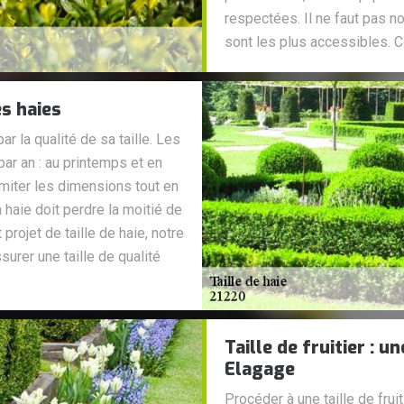
respectées. Il ne faut pas n
sont les plus accessibles. 
es haies
r la qualité de sa taille. Les
ar an : au printemps et en
imiter les dimensions tout en
 haie doit perdre la moitié de
rojet de taille de haie, notre
urer une taille de qualité
.
Taille de fruitier : 
Elagage
Procéder à une taille de frui