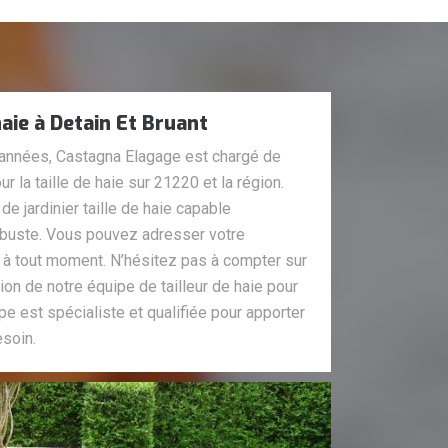
haie à Detain Et Bruant
s années, Castagna Elagage est chargé de
ur la taille de haie sur 21220 et la région.
 jardinier taille de haie capable
’arbuste. Vous pouvez adresser votre
 à tout moment. N’hésitez pas à compter sur
ation de notre équipe de tailleur de haie pour
pe est spécialiste et qualifiée pour apporter
esoin.