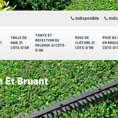
indisponible
indi
TONTE ET
TAILLE DE
POSE DE
POSE DE
RÉFECTION DE
1
HAIE 21
CLÔTURE 21
EN ROULE
PELOUSE 21 CÔTE-
CÔTE-D'OR
CÔTE-D'OR
CÔTE-D'
D'OR
in Et Bruant