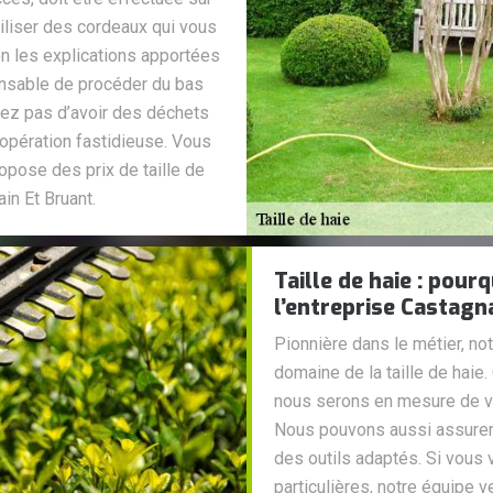
tiliser des cordeaux qui vous
lon les explications apportées
ensable de procéder du bas
uez pas d’avoir des déchets
 opération fastidieuse. Vous
opose des prix de taille de
in Et Bruant.
Taille de haie : pou
l’entreprise Castagn
Pionnière dans le métier, no
domaine de la taille de haie
nous serons en mesure de vou
Nous pouvons aussi assurer la
des outils adaptés. Si vous
particulières, notre équipe 