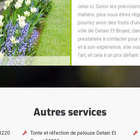
celui-ci. Selon les précision
matière, plus vous êtres régu
pourrez avoir des fruits d’un
ville de Detain Et Bruant, d
prestataire à contacter pour 
et à son expérience, elle vou
l’art, et cela à un prix défian
Autres services
21220
Tonte et réfection de pelouse Detain Et