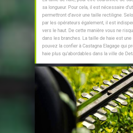
sa longueur. Pour cela, il est nécessaire d’u
permettront d’avoir une taille rectiligne. Se
par les opérateurs également, il est indisp
vers le haut. De cette manière vous ne risq
dans les branches. La taille de haie est une
pouvez la confier à Castagna Elagage qui pr
haie plus qu’abordables dans la ville de Deta