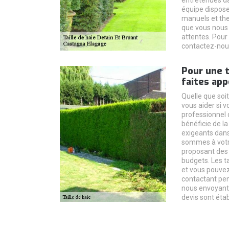
entretenues dan
équipe dispose
manuels et the
que vous nous
attentes. Pour
contactez-nou
Pour une t
faites app
Quelle que soi
vous aider si 
professionnel d
bénéficie de la
exigeants dans 
sommes à votre
proposant des 
budgets. Les ta
et vous pouvez
contactant pen
nous envoyant 
devis sont étab