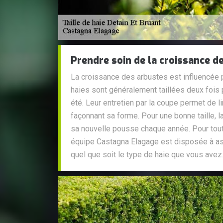
Prendre soin de la croissance d
La croissance des arbustes est influencée pa
haies sont généralement taillées deux fois p
été. Leur entretien par la coupe permet de l
façonnant sa forme. Pour une bonne taille, la
sa nouvelle pousse chaque année. Pour tout p
équipe Castagna Elagage est disposée à ass
quel que soit le type de haie que vous avez