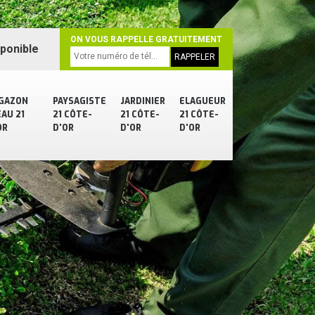
ON VOUS RAPPELLE GRATUITEMENT
sponible
 GAZON
PAYSAGISTE
JARDINIER
ELAGUEUR
AU 21
21 CÔTE-
21 CÔTE-
21 CÔTE-
OR
D'OR
D'OR
D'OR