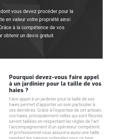
 dont vous devez procéder pour la
te en valeur votre propriété ainsi
 Grâce à la compétence de vos
 obtenir un devis gratuit.
Pourquoi devez-vous faire appel
à un jardinier pour la taille de vos
haies ?
Faire appel à un jardinier pour la taille de ses
haies permet d’apporter un soin particulier à
ces dernières. Grâce à l’expertise de cet artisan,
vos haies, principalement celles qui sont fleuries
seront taillées en respectant les règles de l’art.
l’accompagnement d’un opérateur compétent
et professionnel vous assurera aussi une taille
pendant les saisons optimales pour ce type