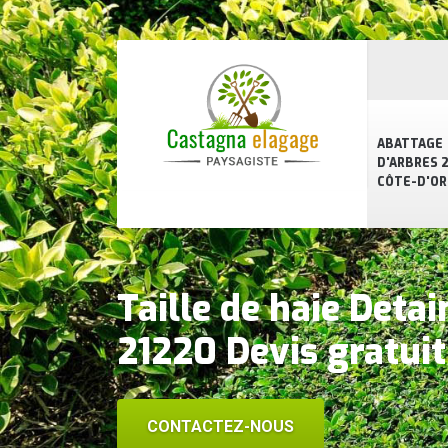
ABATTAGE
D'ARBRES 2
CÔTE-D'OR
Taille de haie Deta
21220 Devis gratuit
CONTACTEZ-NOUS