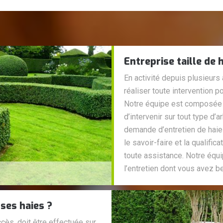
Entreprise taille de 
En activité depuis plusieur
réaliser toute intervention po
Notre équipe est composée de
d’intervenir sur tout type d
demande d’entretien de haie
le savoir-faire et la qualific
toute assistance. Notre équi
l’entretien dont vous avez b
ses haies ?
ccès, doit être effectuée sur