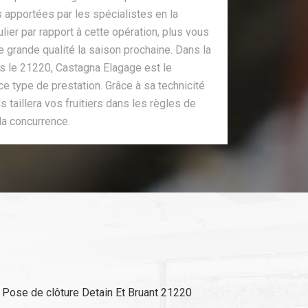
s apportées par les spécialistes en la
lier par rapport à cette opération, plus vous
e grande qualité la saison prochaine. Dans la
ans le 21220, Castagna Elagage est le
ce type de prestation. Grâce à sa technicité
s taillera vos fruitiers dans les règles de
t la concurrence.
Pose de clôture Detain Et Bruant 21220