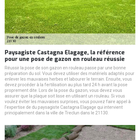
Paysagiste Castagna Elagage, la référence
pour une pose de gazon en rouleau réussie
Réussir la pose de son gazon en rouleau passe par une bonne
préparation du sol. Vous devez utiliser des matériels adaptés pour
enlever les mauvaises herbes et labourer le terrain. Ensuite, vous
devez procéder à la fertilisation au plus tard 24 h avant la pose
proprement dite. Lors de la pose du gazon, vous devez vous
assurer que la plaque soit lisse en utilisant un rouleau. Si vous
voulez éviter les mauvaises surprises, vous pouvez faire appel à
l’expertise de du paysagiste Castagna Elagage qui intervient
principalement dans la ville de Treclun dans le 21130.