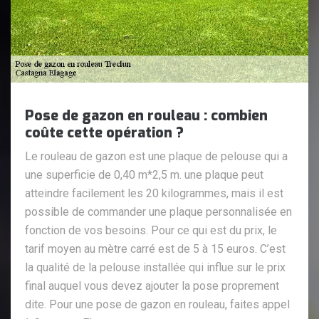
Pose de gazon en rouleau : combien
coûte cette opération ?
Le rouleau de gazon est une plaque de pelouse qui a
une superficie de 0,40 m*2,5 m. une plaque peut
atteindre facilement les 20 kilogrammes, mais il est
possible de commander une plaque personnalisée en
fonction de vos besoins. Pour ce qui est du prix, le
tarif moyen au mètre carré est de 5 à 15 euros. C’est
la qualité de la pelouse installée qui influe sur le prix
final auquel vous devez ajouter la pose proprement
dite. Pour une pose de gazon en rouleau, faites appel