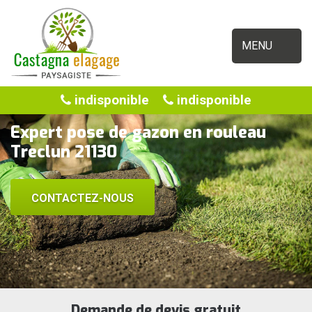
MENU
indisponible
indisponible
Expert pose de gazon en rouleau
Treclun 21130
CONTACTEZ-NOUS
Demande de devis gratuit