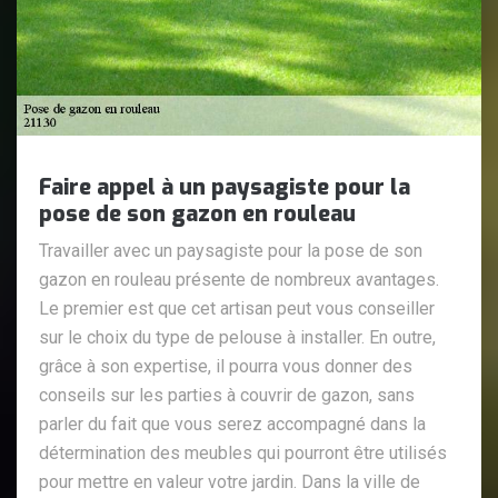
Faire appel à un paysagiste pour la
pose de son gazon en rouleau
Travailler avec un paysagiste pour la pose de son
gazon en rouleau présente de nombreux avantages.
Le premier est que cet artisan peut vous conseiller
sur le choix du type de pelouse à installer. En outre,
grâce à son expertise, il pourra vous donner des
conseils sur les parties à couvrir de gazon, sans
parler du fait que vous serez accompagné dans la
détermination des meubles qui pourront être utilisés
pour mettre en valeur votre jardin. Dans la ville de