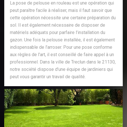
La pose de pelouse en rouleau est une opération qui
peut paraître facile à réaliser, mais il faut savoir que
cette opération nécessite une certaine préparation du
sol. Il est également nécessaire de disposer de
matériels adéquats pour parfaire l’installation du
gazon. Une fois la pelouse installée, il est également
indispensable de l’arroser. Pour une pose conforme
aux règles de l’art, il est conseillé de faire appel à un
professionnel. Dans la ville de Treclun dans le 21130,
notre société dispose d’une équipe de jardiniers qui
peut vous garantir un travail de qualité.