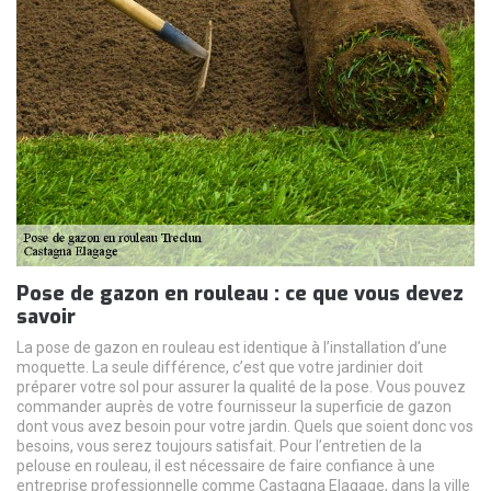
Pose de gazon en rouleau : ce que vous devez
savoir
La pose de gazon en rouleau est identique à l’installation d’une
moquette. La seule différence, c’est que votre jardinier doit
préparer votre sol pour assurer la qualité de la pose. Vous pouvez
commander auprès de votre fournisseur la superficie de gazon
dont vous avez besoin pour votre jardin. Quels que soient donc vos
besoins, vous serez toujours satisfait. Pour l’entretien de la
pelouse en rouleau, il est nécessaire de faire confiance à une
entreprise professionnelle comme Castagna Elagage, dans la ville