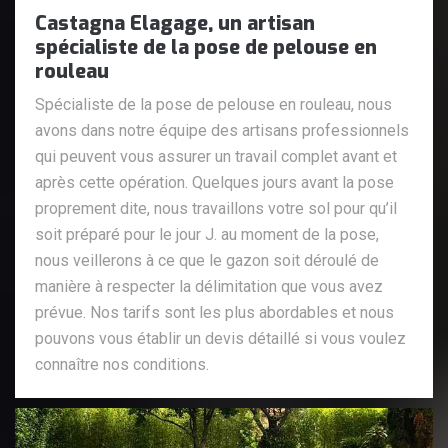
Castagna Elagage, un artisan
spécialiste de la pose de pelouse en
rouleau
Spécialiste de la pose de pelouse en rouleau, nous
avons dans notre équipe des artisans professionnels
qui peuvent vous assurer un travail complet avant et
après cette opération. Quelques jours avant la pose
proprement dite, nous travaillons votre sol pour qu’il
soit préparé pour le jour J. au moment de la pose,
nous veillerons à ce que le gazon soit déroulé de
manière à respecter la délimitation que vous avez
prévue. Nos tarifs sont les plus abordables et nous
pouvons vous établir un devis détaillé si vous voulez
connaître nos conditions.