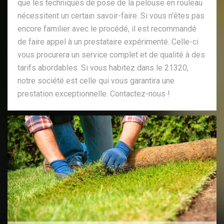
que les techniques de pose de la pelouse en rouleau
nécessitent un certain savoir-faire. Si vous n’êtes pas
encore familier avec le procédé, il est recommandé
de faire appel à un prestataire expérimenté. Celle-ci
vous procurera un service complet et de qualité à des
tarifs abordables. Si vous habitez dans le 21320,
notre société est celle qui vous garantira une
prestation exceptionnelle. Contactez-nous !