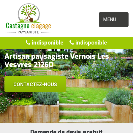
MENU
indisponible
indisponible
Artisan paysagiste Vernois Les
Vesvres 21260
CONTACTEZ-NOUS
Demande de devis gratuit