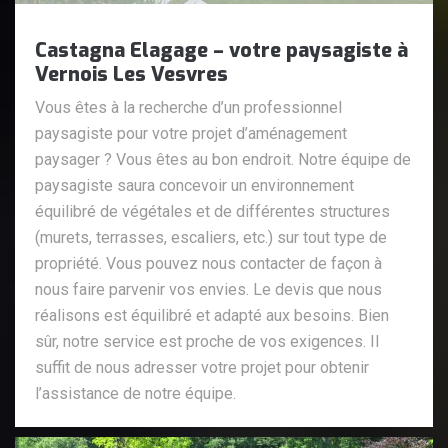
Castagna Elagage – votre paysagiste à
Vernois Les Vesvres
Vous êtes à la recherche d’un professionnel
paysagiste pour votre projet d’aménagement
paysager ? Vous êtes au bon endroit. Notre équipe de
paysagiste saura concevoir un environnement
équilibré de végétales et de différentes structures
(murets, terrasses, escaliers, etc.) sur tout type de
propriété. Vous pouvez nous contacter de façon à
nous faire parvenir vos envies. Le devis que nous
réalisons est équilibré et adapté aux besoins. Bien
sûr, notre service est proche de vos exigences. Il
suffit de nous adresser votre projet pour obtenir
l’assistance de notre équipe.