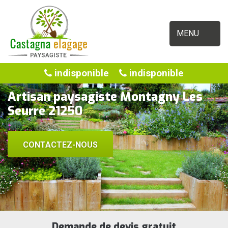
MENU
indisponible
indisponible
Artisan paysagiste Montagny Les
Seurre 21250
CONTACTEZ-NOUS
Demande de devis gratuit