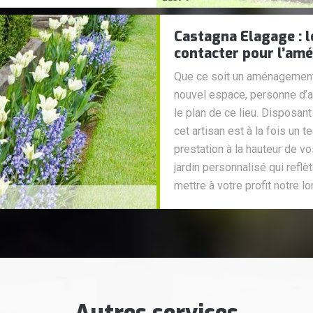
Castagna Elagage : l
contacter pour l’am
Que ce soit un aménagement d
nouvel espace, personne d’a
le plan de ce lieu. Disposa
cet artisan est à la fois un t
prestation à la hauteur de v
jardin personnalisé qui reflè
mettre à votre profit notre l