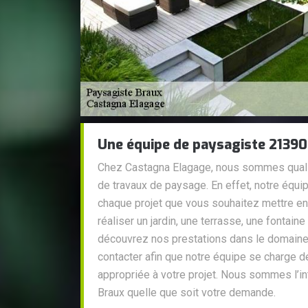
Une équipe de paysagiste 21390 
Chez Castagna Elagage, nous sommes qualifi
de travaux de paysage. En effet, notre équi
chaque projet que vous souhaitez mettre en
réaliser un jardin, une terrasse, une fontaine
découvrez nos prestations dans le domaine
contacter afin que notre équipe se charge d
appropriée à votre projet. Nous sommes l’in
Braux quelle que soit votre demande.