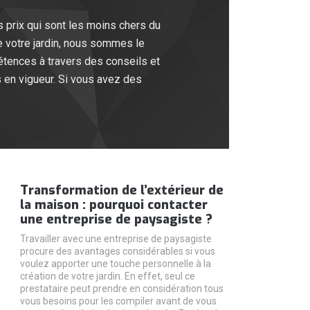
s prix qui sont les moins chers du
 votre jardin, nous sommes le
étences à travers des conseils et
 en vigueur. Si vous avez des
Transformation de l’extérieur de
la maison : pourquoi contacter
une entreprise de paysagiste ?
Travailler avec une entreprise de paysagiste
procure des avantages considérables si vous
voulez apporter une touche personnelle à la
création de votre jardin. En effet, seul ce
prestataire peut prendre en considération tous
vous besoins pour les compiler avant de vous