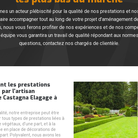
es un acteur plébiscité pour la qualité de nos prestations et no
faire accompagner tout au long de votre projet d’aménagement de
lus, nous vous ferons profiter de nos expériences et de nos comp
quipe vous garantira un travail de qualité répondant aux normes
questions, contactez nos chargés de clientèle.
nt les prestations
par l’artisan
e Castagna Elagage à
lité, notre entreprise peut être
 tous types de prestations liées à
e végétaux, d’une part, et à la
se en place de décorations de
 part. Polyvalent, nous avons les