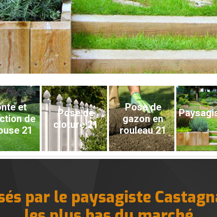
nte et
Pose de
Pose de
Paysagi
ction de
gazon en
cloture 21
ouse 21
rouleau 21
sés par le paysagiste Castag
les plus bas du marché