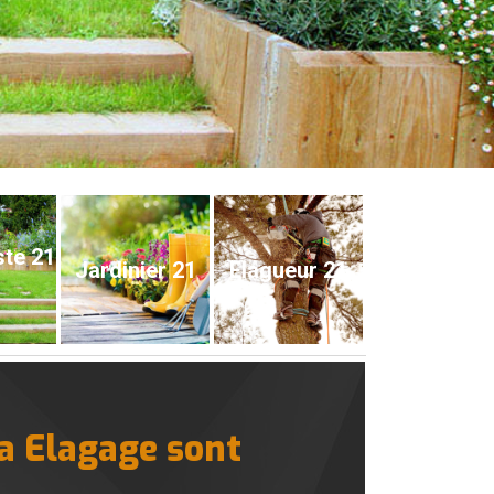
ste 21
Jardinier 21
Elagueur 21
na Elagage sont