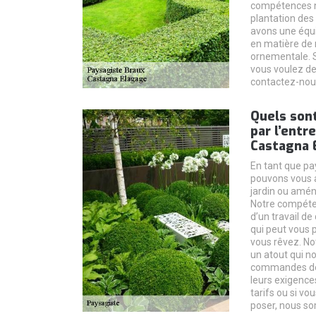
compétences n
plantation de
avons une équi
en matière de m
ornementale. S
vous voulez de
contactez-nou
Quels sont
par l’entr
Castagna 
En tant que pa
pouvons vous a
jardin ou amén
Notre compéte
d’un travail de
qui peut vous p
vous rêvez. Not
un atout qui n
commandes de 
leurs exigence
tarifs ou si v
poser, nous so