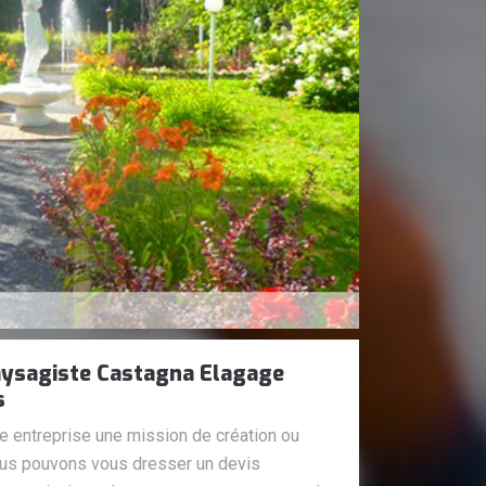
aysagiste Castagna Elagage
s
re entreprise une mission de création ou
ous pouvons vous dresser un devis