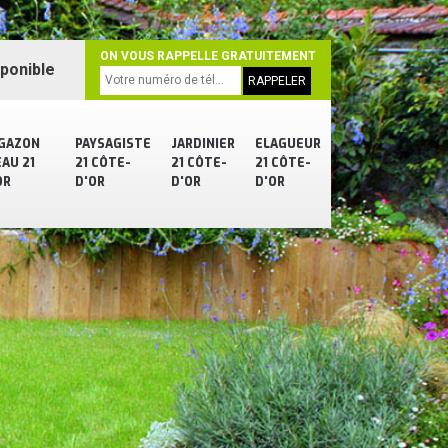
ON VOUS RAPPELLE GRATUITEMENT
sponible
 GAZON
PAYSAGISTE
JARDINIER
ELAGUEUR
AU 21
21 CÔTE-
21 CÔTE-
21 CÔTE-
OR
D'OR
D'OR
D'OR