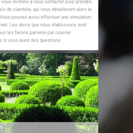
 vous invitons à nous contacter pour prendre
 de clientèle, qui vous détailleront alors le
 Vous pouvez aussi effectuer une simulation
ernet. Les devis que nous établissons sont
s les ferons parvenir par courrier
s si vous avez des questions.