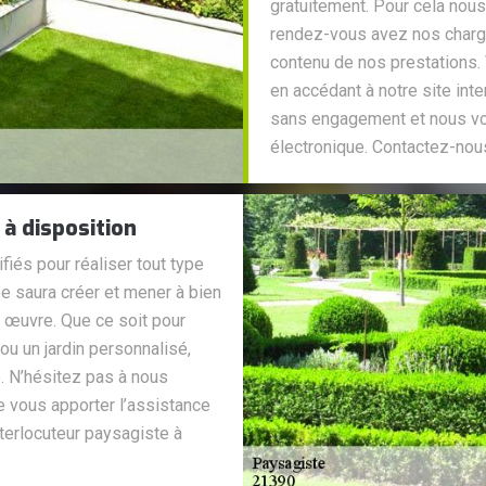
gratuitement. Pour cela nous
rendez-vous avez nos chargés
contenu de nos prestations.
en accédant à notre site int
sans engagement et nous vou
électronique. Contactez-nou
à disposition
és pour réaliser tout type
pe saura créer et mener à bien
 œuvre. Que ce soit pour
 ou un jardin personnalisé,
. N’hésitez pas à nous
e vous apporter l’assistance
terlocuteur paysagiste à