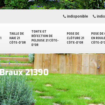
indisponible
indi
TONTE ET
TAILLE DE
POSE DE
POSE DE
RÉFECTION DE
1
HAIE 21
CLÔTURE 21
EN ROULE
PELOUSE 21 CÔTE-
CÔTE-D'OR
CÔTE-D'OR
CÔTE-D'
D'OR
 Braux 21390