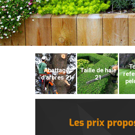
To
Abattage
Taille de haie
refe
d'arbres 21
21
pel
Les prix propo