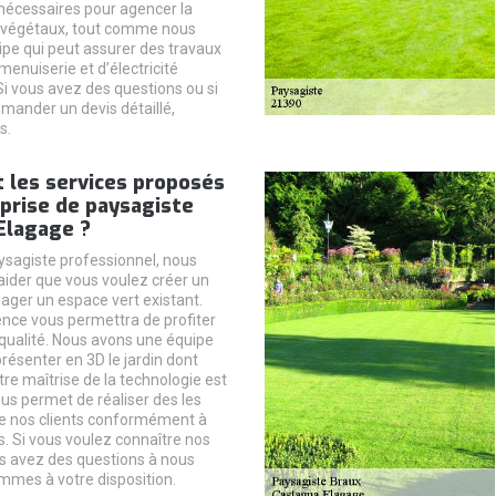
écessaires pour agencer la
s végétaux, tout comme nous
pe qui peut assurer des travaux
enuiserie et d’électricité
i vous avez des questions ou si
mander un devis détaillé,
s.
 les services proposés
eprise de paysagiste
Elagage ?
ysagiste professionnel, nous
ider que vous voulez créer un
ager un espace vert existant.
nce vous permettra de profiter
 qualité. Nous avons une équipe
résenter en 3D le jardin dont
re maîtrise de la technologie est
ous permet de réaliser des les
nos clients conformément à
s. Si vous voulez connaître nos
ous avez des questions à nous
mmes à votre disposition.