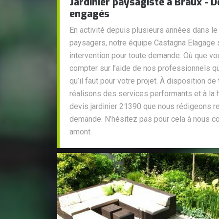
Jardinier paysagiste à Braux - 
engagés
En activité depuis plusieurs années dans
paysagers, notre équipe Castagna Elagage s
intervention pour toute demande. Où que v
compter sur l’aide de nos professionnels qui
qu’il faut pour votre projet. À disposition 
réalisons des services performants et à la h
devis jardinier 21390 que nous rédigeons re
demande. N’hésitez pas pour cela à nous co
amont.