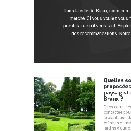
Dans la ville de Braux, nous somm
marché. Si vous voulez vous 
prestataire qu’il vous faut. En p
des recommandations. Notre é
Quelles so
proposées 
paysagist
Braux ?
Dans cette loca
contactée pour
la plantation d
création et mi
jardins d’autre