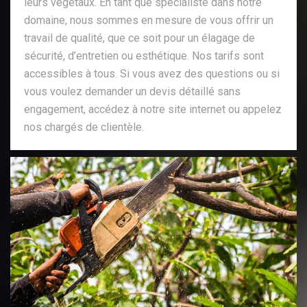
leurs végétaux. En tant que spécialiste dans notre
domaine, nous sommes en mesure de vous offrir un
travail de qualité, que ce soit pour un élagage de
sécurité, d’entretien ou esthétique. Nos tarifs sont
accessibles à tous. Si vous avez des questions ou si
vous voulez demander un devis détaillé sans
engagement, accédez à notre site internet ou appelez
nos chargés de clientèle.