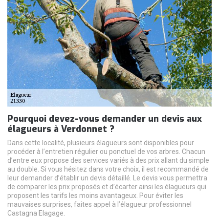
Pourquoi devez-vous demander un devis aux
élagueurs à Verdonnet ?
Dans cette localité, plusieurs élagueurs sont disponibles pour
procéder à l’entretien régulier ou ponctuel de vos arbres. Chacun
d’entre eux propose des services variés à des prix allant du simple
au double. Si vous hésitez dans votre choix, il est recommandé de
leur demander d’établir un devis détaillé. Le devis vous permettra
de comparer les prix proposés et d’écarter ainsi les élagueurs qui
proposent les tarifs les moins avantageux. Pour éviter les
mauvaises surprises, faites appel à l’élagueur professionnel
Castagna Elagage.