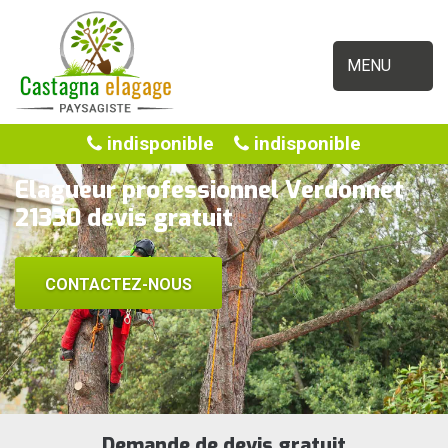
MENU
indisponible
indisponible
Elagueur professionnel Verdonnet
21330 devis gratuit
CONTACTEZ-NOUS
Demande de devis gratuit