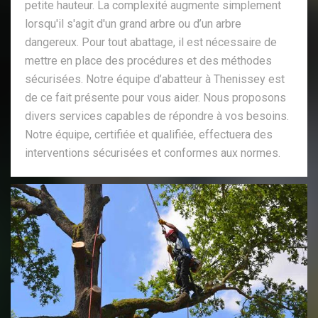
petite hauteur. La complexité augmente simplement
lorsqu'il s'agit d'un grand arbre ou d’un arbre
dangereux. Pour tout abattage, il est nécessaire de
mettre en place des procédures et des méthodes
sécurisées. Notre équipe d’abatteur à Thenissey est
de ce fait présente pour vous aider. Nous proposons
divers services capables de répondre à vos besoins.
Notre équipe, certifiée et qualifiée, effectuera des
interventions sécurisées et conformes aux normes.