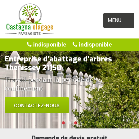
MENU
indisponible
indisponible
Entreprise d'abattage d'arbres
Thenissey 21150
Travail pendant la période de
confinement
CONTACTEZ-NOUS
Demande de devis gratuit