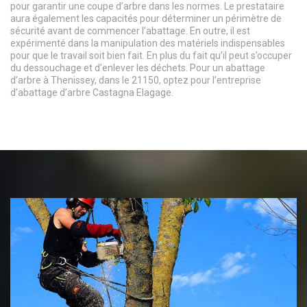
pour garantir une coupe d’arbre dans les normes. Le prestataire
aura également les capacités pour déterminer un périmètre de
sécurité avant de commencer l’abattage. En outre, il est
expérimenté dans la manipulation des matériels indispensables
pour que le travail soit bien fait. En plus du fait qu’il peut s’occuper
du dessouchage et d’enlever les déchets. Pour un abattage
d’arbre à Thenissey, dans le 21150, optez pour l’entreprise
d’abattage d’arbre Castagna Elagage.