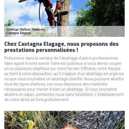
Chez Castagna Elagage, nous proposons des
prestations personnalisées !
Précurseur dans le secteur de l’abattage d’arbre professionnel,
faire appel à notre savoir-faire est judicieux si vous devez couper
un ou plusieurs végétaux sur votre terrain. Efficace, notre équipe
se tient à votre disposition, qu’il s’agisse d’un abattage en urgence
ou que vous souhaitez un abattage planifié. Nous pouvons abattre
tous les types d’arbres, car nous disposons des matériels
nécessaires pour mener à bien un abattage. Si vous souhaitez
abattre un sapin, contactez-nous sans hésitation. L’établissement
de votre devis se fera gratuitement.