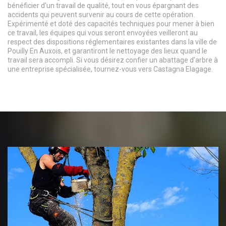
bénéficier d’un travail de qualité, tout en vous épargnant des
accidents qui peuvent survenir au cours de cette opération.
Expérimenté et doté des capacités techniques pour mener à bien
ce travail, les équipes qui vous seront envoyées veilleront au
respect des dispositions réglementaires existantes dans la ville de
Pouilly En Auxois, et garantiront le nettoyage des lieux quand le
travail sera accompli. Si vous désirez confier un abattage d’arbre à
une entreprise spécialisée, tournez-vous vers Castagna Elagage.