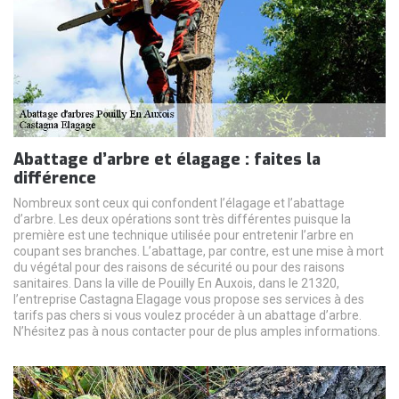
Abattage d’arbre et élagage : faites la
différence
Nombreux sont ceux qui confondent l’élagage et l’abattage
d’arbre. Les deux opérations sont très différentes puisque la
première est une technique utilisée pour entretenir l’arbre en
coupant ses branches. L’abattage, par contre, est une mise à mort
du végétal pour des raisons de sécurité ou pour des raisons
sanitaires. Dans la ville de Pouilly En Auxois, dans le 21320,
l’entreprise Castagna Elagage vous propose ses services à des
tarifs pas chers si vous voulez procéder à un abattage d’arbre.
N’hésitez pas à nous contacter pour de plus amples informations.