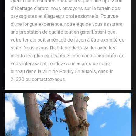
Quand nous sommes missionnés pour une opération
d’abattage d’arbre, nous envoyons sur le terrain des
paysagistes et élagueurs professionnels. Pourvue
d’une longue expérience, notre équipe vous assurera
une prestation de qualité tout en garantissant que
votre terrain soit aménagé de façon à être exploité de
suite. Nous avons l’habitude de travailler avec les
clients les plus exigeants. Si nos conditions tarifaires
vous intéressent, rendez-vous auprès de notre
bureau dans la ville de Pouilly En Auxois, dans le
21320 ou contactez-nous.