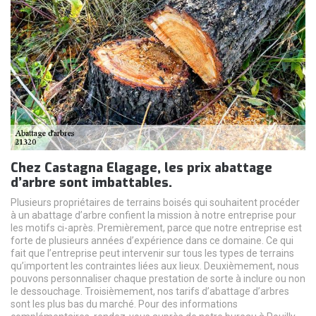
Chez Castagna Elagage, les prix abattage
d’arbre sont imbattables.
Plusieurs propriétaires de terrains boisés qui souhaitent procéder
à un abattage d’arbre confient la mission à notre entreprise pour
les motifs ci-après. Premièrement, parce que notre entreprise est
forte de plusieurs années d’expérience dans ce domaine. Ce qui
fait que l’entreprise peut intervenir sur tous les types de terrains
qu’importent les contraintes liées aux lieux. Deuxièmement, nous
pouvons personnaliser chaque prestation de sorte à inclure ou non
le dessouchage. Troisièmement, nos tarifs d’abattage d’arbres
sont les plus bas du marché. Pour des informations