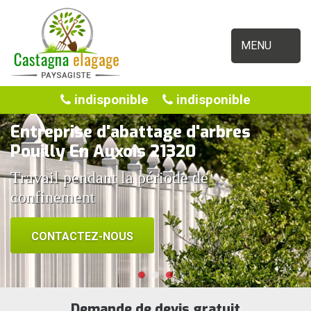
MENU
indisponible
indisponible
Entreprise d'abattage d'arbres
Pouilly En Auxois 21320
Travail pendant la période de
confinement
CONTACTEZ-NOUS
Demande de devis gratuit