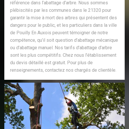
référence dans l’abattage d’arbre. Nous sommes
plébiscités par les communes dans le 21320 pour
garantir la mise à mort des arbres qui présentent des
dangers pour le public, et les particuliers dans la ville
de Pouilly En Auxois peuvent témoigner de notre
compétence, qu’il soit question d’abattage mécanique
ou d’abattage manuel. Nos tarifs d’abattage d’arbre
sont les plus compétitifs. Chez nous l’établissement
du devis détaillé est gratuit. Pour plus de
renseignements, contactez nos chargés de clientèle.