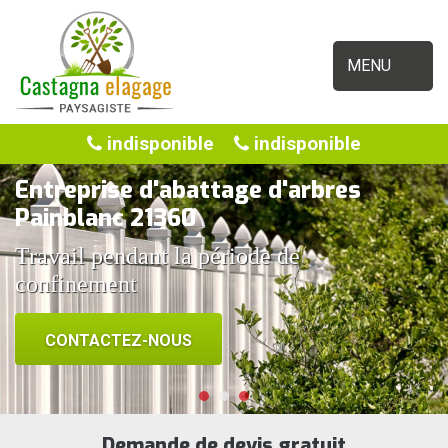
MENU
indisponible
indisponible
Entreprise d'abattage d'arbres
Painblanc 21360
Travail pendant la période de
confinement
CONTACTEZ-NOUS
Demande de devis gratuit