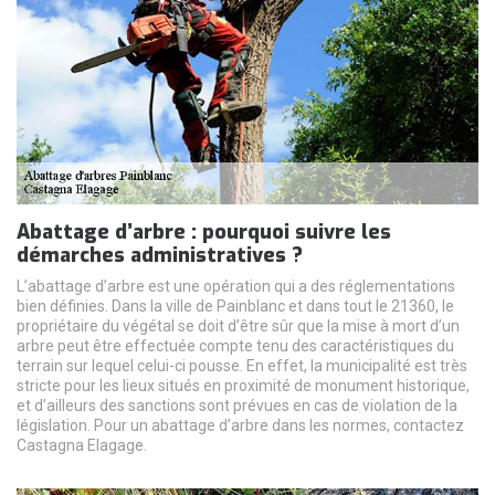
Abattage d’arbre : pourquoi suivre les
démarches administratives ?
L’abattage d’arbre est une opération qui a des réglementations
bien définies. Dans la ville de Painblanc et dans tout le 21360, le
propriétaire du végétal se doit d’être sûr que la mise à mort d’un
arbre peut être effectuée compte tenu des caractéristiques du
terrain sur lequel celui-ci pousse. En effet, la municipalité est très
stricte pour les lieux situés en proximité de monument historique,
et d’ailleurs des sanctions sont prévues en cas de violation de la
législation. Pour un abattage d’arbre dans les normes, contactez
Castagna Elagage.