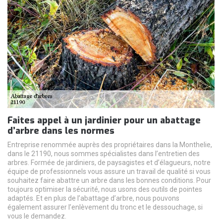
Faites appel à un jardinier pour un abattage
d’arbre dans les normes
Entreprise renommée auprès des propriétaires dans la Monthelie,
dans le 21190, nous sommes spécialistes dans l’entretien des
arbres. Formée de jardiniers, de paysagistes et d’élagueurs, notre
équipe de professionnels vous assure un travail de qualité si vous
souhaitez faire abattre un arbre dans les bonnes conditions. Pour
toujours optimiser la sécurité, nous usons des outils de pointes
adaptés. Et en plus de l’abattage d’arbre, nous pouvons
également assurer l’enlèvement du tronc et le dessouchage, si
vous le demandez.