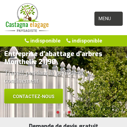
MENU
indisponible
indisponible
Entreprise d'abattage d'arbres
Monthelie 21190
Travail pendant la période de
confinement
CONTACTEZ-NOUS
Demande de devis gratuit