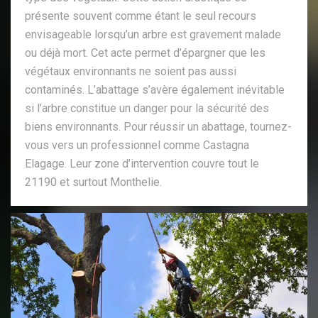
présente souvent comme étant le seul recours
envisageable lorsqu’un arbre est gravement malade
ou déjà mort. Cet acte permet d’épargner que les
végétaux environnants ne soient pas aussi
contaminés. L’abattage s’avère également inévitable
si l’arbre constitue un danger pour la sécurité des
biens environnants. Pour réussir un abattage, tournez-
vous vers un professionnel comme Castagna
Elagage. Leur zone d’intervention couvre tout le
21190 et surtout Monthelie.