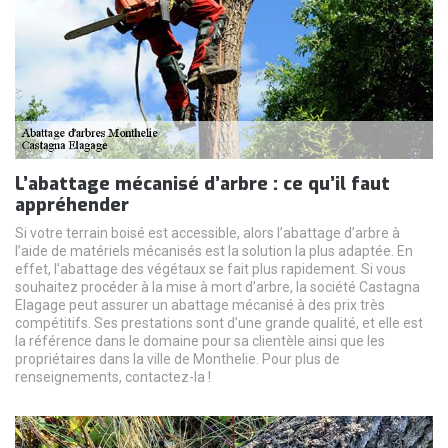
L’abattage mécanisé d’arbre : ce qu’il faut
appréhender
Si votre terrain boisé est accessible, alors l’abattage d’arbre à
l’aide de matériels mécanisés est la solution la plus adaptée. En
effet, l’abattage des végétaux se fait plus rapidement. Si vous
souhaitez procéder à la mise à mort d’arbre, la société Castagna
Elagage peut assurer un abattage mécanisé à des prix très
compétitifs. Ses prestations sont d’une grande qualité, et elle est
la référence dans le domaine pour sa clientèle ainsi que les
propriétaires dans la ville de Monthelie. Pour plus de
renseignements, contactez-la !