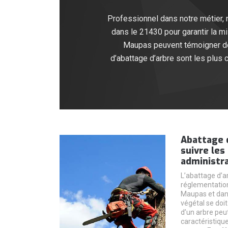
Professionnel dans notre métier
dans le 21430 pour garantir la mi
Maupas peuvent témoigner de 
d’abattage d’arbre sont les plus 
Abattage d
suivre le
administra
L’abattage d’a
réglementations
Maupas et dans
végétal se doit
d’un arbre peu
caractéristique