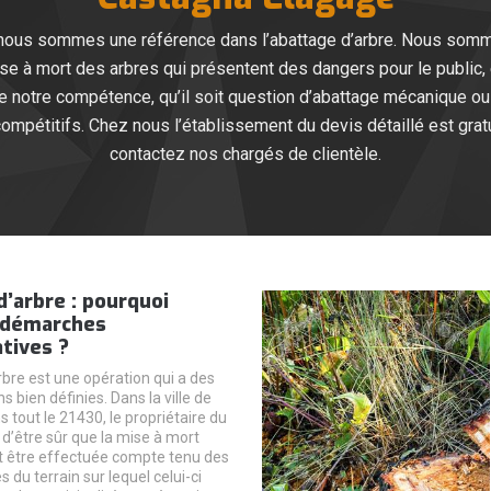
, nous sommes une référence dans l’abattage d’arbre. Nous som
se à mort des arbres qui présentent des dangers pour le public, et
notre compétence, qu’il soit question d’abattage mécanique ou 
compétitifs. Chez nous l’établissement du devis détaillé est gra
contactez nos chargés de clientèle.
’arbre : pourquoi
s démarches
tives ?
rbre est une opération qui a des
 bien définies. Dans la ville de
 tout le 21430, le propriétaire du
 d’être sûr que la mise à mort
t être effectuée compte tenu des
s du terrain sur lequel celui-ci