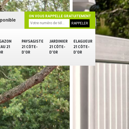
ON VOUS RAPPELLE GRATUITEMENT
sponible
 GAZON
PAYSAGISTE
JARDINIER
ELAGUEUR
AU 21
21 CÔTE-
21 CÔTE-
21 CÔTE-
OR
D'OR
D'OR
D'OR