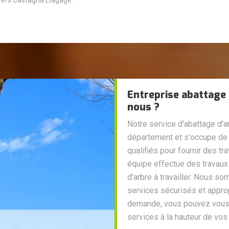
vers Castagna Elagage.
Entreprise abattage
nous ?
Notre service d'abattage d'a
département et s'occupe de
qualifiés pour fournir des t
équipe effectue des travaux f
d’arbre à travailler. Nous s
services sécurisés et approp
demande, vous pouvez vous 
services à la hauteur de vos