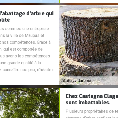
’abattage d’arbre qui
lité
ous sommes une entreprise
ans la ville de Maupas et
et nos compétences. Grâce à
on, qui est composée de
 nous avons les compétences
une grande qualité à la
 connaître nos prix, n’hésitez
Chez Castagna Elagag
sont imbattables.
Plusieurs propriétaires de t