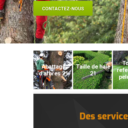
CONTACTEZ-NOUS
To
Abattage
Taille de haie
refe
d'arbres 21
21
pel
Des service