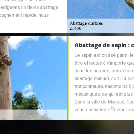
rédigeons un devis abattage
mpagnement rapide, nous
Abattage de sapin : c
Le sapin est classé parmi le
être effectué à n’importe qu
dans les normes, deux choix s
abattage manuel, soit il a s
tronçonneuse, néanmoins il 
mécaniques, ce qui est plus 
Dans la ville de Maupas, Cas
vous souhaitez effectuer à u