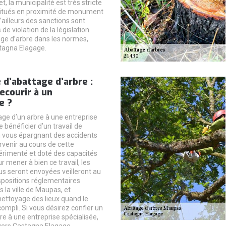
t, la municipalité est très stricte
 situés en proximité de monument
d’ailleurs des sanctions sont
de violation de la législation.
ge d’arbre dans les normes,
tagna Elagage.
 d’abattage d’arbre :
ecourir à un
e ?
age d’un arbre à une entreprise
 bénéficier d’un travail de
en vous épargnant des accidents
rvenir au cours de cette
érimenté et doté des capacités
 mener à bien ce travail, les
us seront envoyées veilleront au
spositions réglementaires
 la ville de Maupas, et
nettoyage des lieux quand le
compli. Si vous désirez confier un
re à une entreprise spécialisée,