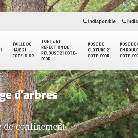
indisponible
indi
TONTE ET
TAILLE DE
POSE DE
POSE DE
RÉFECTION DE
1
HAIE 21
CLÔTURE 21
EN ROULE
PELOUSE 21 CÔTE-
CÔTE-D'OR
CÔTE-D'OR
CÔTE-D'
D'OR
ge d'arbres
e de confinement