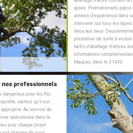
abattage d’arbre confient la 
après. Premièrement, parce q
années d’expérience dans ce 
intervenir sur tous les types
liées aux lieux. Deuxièmem
prestation de sorte à inclu
tarifs d’abattage d’arbres s
informations complémentair
Maupas, dans le 21430.
c nos professionnels
 dangereux pour les fils
opriété, sachez qu’il est
e approprié. Au service de
prise spécialisée dans le
ées pour chaque projet.
e est chargée de vous