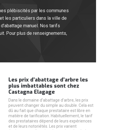
mes plébiscités par les communes
 les particuliers dans la ville de
d’abattage manuel. Nos tarifs
tuit. Pour plus de renseignements,
Les prix d’abattage d’arbre les
plus imbattables sont chez
Castagna Elagage
Dans le domaine d’abattage d’arbre, les prix
peuvent changer du simple au double. Cela est
dû au fait que chaque prestataire est libre en
matière de tarification. Habituellement, le tarif
des prestataires dépend de leurs expériences
et de leurs notoriétés. Les prix varient