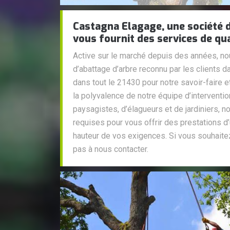
Castagna Elagage, une société d
vous fournit des services de qua
Active sur le marché depuis des années, n
d’abattage d’arbre reconnu par les clients d
dans tout le 21430 pour notre savoir-faire 
la polyvalence de notre équipe d’interventi
paysagistes, d’élagueurs et de jardiniers,
requises pour vous offrir des prestations d’
hauteur de vos exigences. Si vous souhaitez
pas à nous contacter.