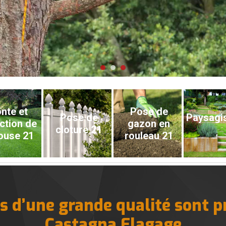
nte et
Pose de
Pose de
Paysagi
ction de
gazon en
cloture 21
ouse 21
rouleau 21
s d’une grande qualité sont 
Castagna Elagage