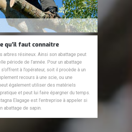
e qu’il faut connaitre
s arbres résineux. Ainsi son abattage peut
elle période de l’année. Pour un abattage
’offrent à l’opérateur, soit il procède à un
implement recours à une scie, ou une
peut également utiliser des matériels
pratique et peut lui faire épargner du temps.
tagna Elagage est l’entreprise à appeler si
n abattage de sapin.