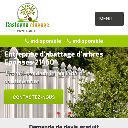
MENU
indisponible
indisponible
Entreprise d'abattage d'arbres
Epoisses 21460
Travail pendant la période de
confinement
CONTACTEZ-NOUS
Demande de devis gratuit