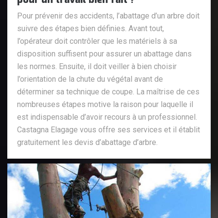
Pour prévenir des accidents, l’abattage d’un arbre doit
suivre des étapes bien définies. Avant tout,
l’opérateur doit contrôler que les matériels à sa
disposition suffisent pour assurer un abattage dans
les normes. Ensuite, il doit veiller à bien choisir
l’orientation de la chute du végétal avant de
déterminer sa technique de coupe. La maîtrise de ces
nombreuses étapes motive la raison pour laquelle il
est indispensable d’avoir recours à un professionnel.
Castagna Elagage vous offre ses services et il établit
gratuitement les devis d’abattage d’arbre.