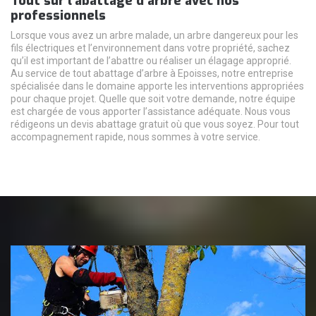
Tout sur l’abattage d’arbre avec nos
professionnels
Lorsque vous avez un arbre malade, un arbre dangereux pour les
fils électriques et l’environnement dans votre propriété, sachez
qu’il est important de l’abattre ou réaliser un élagage approprié.
Au service de tout abattage d’arbre à Epoisses, notre entreprise
spécialisée dans le domaine apporte les interventions appropriées
pour chaque projet. Quelle que soit votre demande, notre équipe
est chargée de vous apporter l’assistance adéquate. Nous vous
rédigeons un devis abattage gratuit où que vous soyez. Pour tout
accompagnement rapide, nous sommes à votre service.