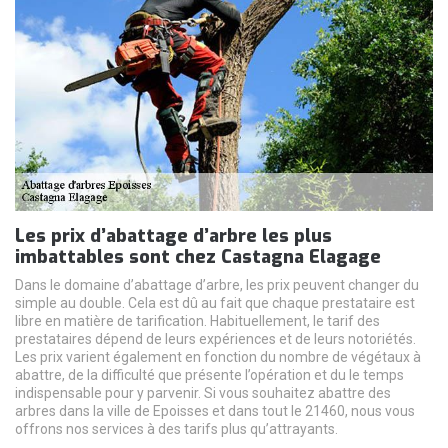
Les prix d’abattage d’arbre les plus
imbattables sont chez Castagna Elagage
Dans le domaine d’abattage d’arbre, les prix peuvent changer du
simple au double. Cela est dû au fait que chaque prestataire est
libre en matière de tarification. Habituellement, le tarif des
prestataires dépend de leurs expériences et de leurs notoriétés.
Les prix varient également en fonction du nombre de végétaux à
abattre, de la difficulté que présente l’opération et du le temps
indispensable pour y parvenir. Si vous souhaitez abattre des
arbres dans la ville de Epoisses et dans tout le 21460, nous vous
offrons nos services à des tarifs plus qu’attrayants.