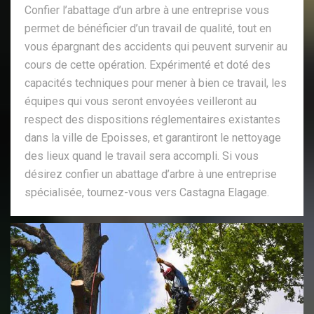
Confier l’abattage d’un arbre à une entreprise vous
permet de bénéficier d’un travail de qualité, tout en
vous épargnant des accidents qui peuvent survenir au
cours de cette opération. Expérimenté et doté des
capacités techniques pour mener à bien ce travail, les
équipes qui vous seront envoyées veilleront au
respect des dispositions réglementaires existantes
dans la ville de Epoisses, et garantiront le nettoyage
des lieux quand le travail sera accompli. Si vous
désirez confier un abattage d’arbre à une entreprise
spécialisée, tournez-vous vers Castagna Elagage.