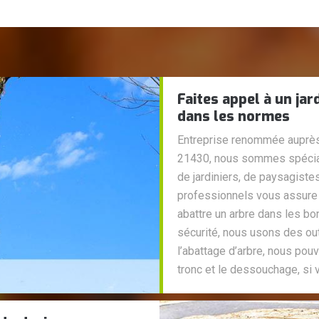
Faites appel à un jar
dans les normes
Entreprise renommée auprès 
21430, nous sommes spécial
de jardiniers, de paysagiste
professionnels vous assure u
abattre un arbre dans les bo
sécurité, nous usons des out
l’abattage d’arbre, nous po
tronc et le dessouchage, si