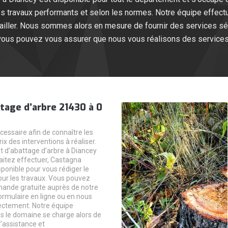
s travaux performants et selon les normes. Notre équipe effectue
ravailler. Nous sommes alors en mesure de fournir des services s
vous pouvez vous assurer que nous vous réalisons des services 
tage d’arbre 21430 à 0
cessaire afin de connaître les
rix des interventions à réaliser.
et d’abattage d’arbre à Diancey
itez effectuer, Castagna
ponible pour vous rédiger le
pour les travaux. Vous pouvez
mande gratuite auprès de notre
formulaire en ligne ou en nous
ectement. Notre équipe
ns le domaine se charge alors de
l’assistance et