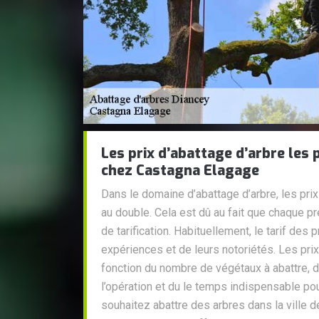
Les prix d’abattage d’arbre les
chez Castagna Elagage
Dans le domaine d’abattage d’arbre, les pri
au double. Cela est dû au fait que chaque pr
de tarification. Habituellement, le tarif des
expériences et de leurs notoriétés. Les pri
fonction du nombre de végétaux à abattre, de
l’opération et du le temps indispensable pou
souhaitez abattre des arbres dans la ville d