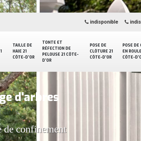
indisponible
indi
TONTE ET
TAILLE DE
POSE DE
POSE DE
RÉFECTION DE
1
HAIE 21
CLÔTURE 21
EN ROULE
PELOUSE 21 CÔTE-
CÔTE-D'OR
CÔTE-D'OR
CÔTE-D'
D'OR
ge d'arbres
e de confinement