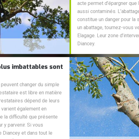
acte permet d’épargner que 
aussi contaminés. L’abattage
constitue un danger pour la 
un abattage, tournez-vous 
Elagage. Leur zone d’interve
Diancey.
 plus imbattables sont
x peuvent changer du simple
estataire est libre en matière
 prestataires dépend de leurs
x varient également en
 la difficulté que présente
r y parvenir. Si vous
e Diancey et dans tout le