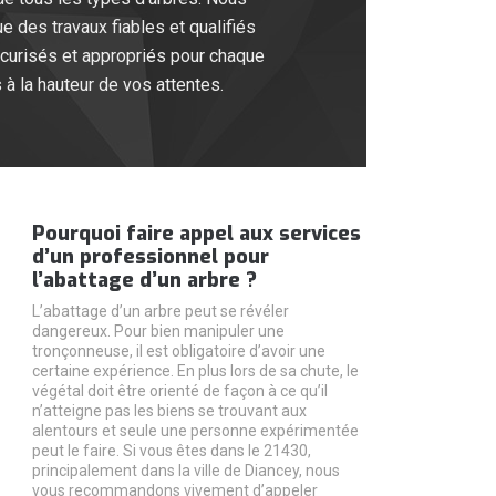
 des travaux fiables et qualifiés
écurisés et appropriés pour chaque
à la hauteur de vos attentes.
Pourquoi faire appel aux services
d’un professionnel pour
l’abattage d’un arbre ?
L’abattage d’un arbre peut se révéler
dangereux. Pour bien manipuler une
tronçonneuse, il est obligatoire d’avoir une
certaine expérience. En plus lors de sa chute, le
végétal doit être orienté de façon à ce qu’il
n’atteigne pas les biens se trouvant aux
alentours et seule une personne expérimentée
peut le faire. Si vous êtes dans le 21430,
principalement dans la ville de Diancey, nous
vous recommandons vivement d’appeler