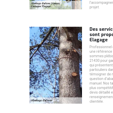
l’accompagnem
projet.
Des servic
sont prop
Elagage
Professionnel
une référence 
sommes plébis
21430 pour gar
qui présentent 
particuliers da
témoigner de n
question d’ab
manuel. Nos ta
plus compétiti
devis détaillé 
renseignement
clientèle.