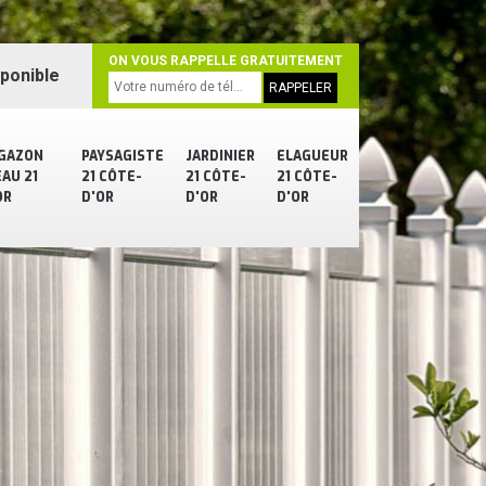
ON VOUS RAPPELLE GRATUITEMENT
sponible
 GAZON
PAYSAGISTE
JARDINIER
ELAGUEUR
AU 21
21 CÔTE-
21 CÔTE-
21 CÔTE-
OR
D'OR
D'OR
D'OR