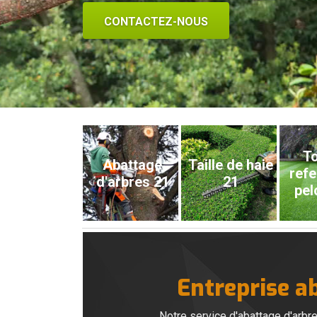
CONTACTEZ-NOUS
To
Abattage
Taille de haie
refe
d'arbres 21
21
pel
Entreprise a
Notre service d'abattage d'arbr