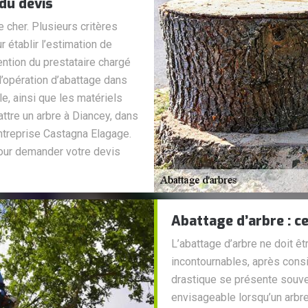
 du devis
e cher. Plusieurs critères
 établir l’estimation de
ention du prestataire chargé
l’opération d’abattage dans
le, ainsi que les matériels
ttre un arbre à Diancey, dans
’entreprise Castagna Elagage.
pour demander votre devis
Abattage d’arbre : c
L’abattage d’arbre ne doit êt
incontournables, après consi
drastique se présente souve
envisageable lorsqu’un arbr