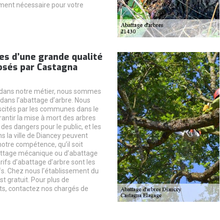
ent nécessaire pour votre
es d’une grande qualité
osés par Castagna
 dans notre métier, nous sommes
dans l’abattage d’arbre. Nous
cités par les communes dans le
antir la mise à mort des arbres
des dangers pour le public, et les
ns la ville de Diancey peuvent
otre compétence, qu’il soit
attage mécanique ou d’abattage
rifs d’abattage d’arbre sont les
fs. Chez nous l’établissement du
est gratuit. Pour plus de
s, contactez nos chargés de