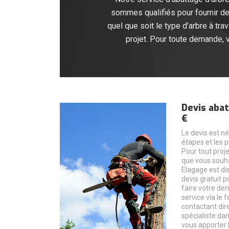
sommes qualifiés pour fournir de
quel que soit le type d’arbre à t
projet. Pour toute demande, 
Devis abat
€
Le devis est né
étapes et les p
Pour tout proj
que vous souha
Elagage est dis
devis gratuit 
faire votre de
service via le 
contactant dir
spécialiste da
vous apporter 