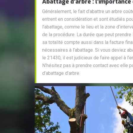
Abattage d’arbre : l’importance
Généralement, le fait d’abattre un arbre coût
entrent en considération et sont étudiés pour
l’abattage, comme le lieu et la zone d’interv
de la procédure. La durée que peut prendre 
sa totalité compte aussi dans la facture fina
nécessaires à l’abattage. Si vous deviez aba
le 21430, il est judicieux de faire appel à l
N’hésitez pas à prendre contact avec elle 
d’abattage d’arbre.