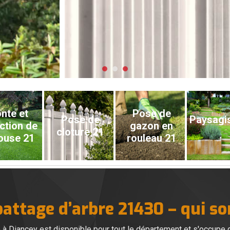
nte et
Pose de
Pose de
Paysagi
ction de
gazon en
cloture 21
ouse 21
rouleau 21
battage d’arbre 21430 – qui 
e à Diancey est disponible pour tout le département et s'occupe 