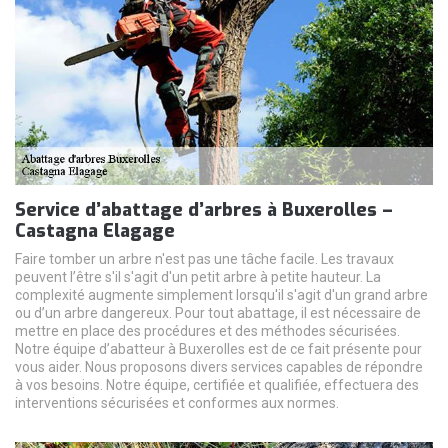
Service d’abattage d’arbres à Buxerolles –
Castagna Elagage
Faire tomber un arbre n'est pas une tâche facile. Les travaux
peuvent l’être s'il s'agit d'un petit arbre à petite hauteur. La
complexité augmente simplement lorsqu'il s'agit d'un grand arbre
ou d’un arbre dangereux. Pour tout abattage, il est nécessaire de
mettre en place des procédures et des méthodes sécurisées.
Notre équipe d’abatteur à Buxerolles est de ce fait présente pour
vous aider. Nous proposons divers services capables de répondre
à vos besoins. Notre équipe, certifiée et qualifiée, effectuera des
interventions sécurisées et conformes aux normes.