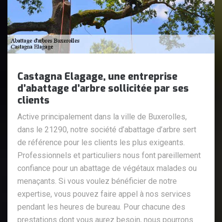
Castagna Elagage, une entreprise
d’abattage d’arbre sollicitée par ses
clients
Active principalement dans la ville de Buxerolles,
dans le 21290, notre société d’abattage d’arbre sert
de référence pour les clients les plus exigeants.
Professionnels et particuliers nous font pareillement
confiance pour un abattage de végétaux malades ou
menaçants. Si vous voulez bénéficier de notre
expertise, vous pouvez faire appel à nos services
pendant les heures de bureau. Pour chacune des
prestations dont vous aurez besoin, nous pourrons