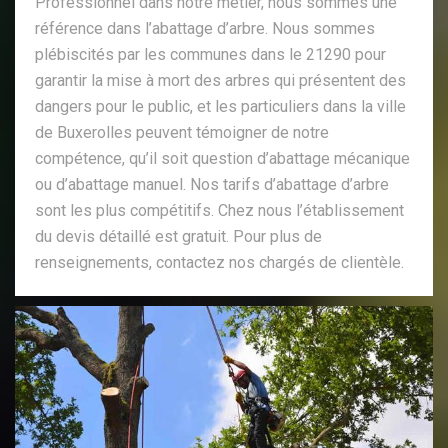
Professionnel dans notre métier, nous sommes une
référence dans l’abattage d’arbre. Nous sommes
plébiscités par les communes dans le 21290 pour
garantir la mise à mort des arbres qui présentent des
dangers pour le public, et les particuliers dans la ville
de Buxerolles peuvent témoigner de notre
compétence, qu’il soit question d’abattage mécanique
ou d’abattage manuel. Nos tarifs d’abattage d’arbre
sont les plus compétitifs. Chez nous l’établissement
du devis détaillé est gratuit. Pour plus de
renseignements, contactez nos chargés de clientèle.