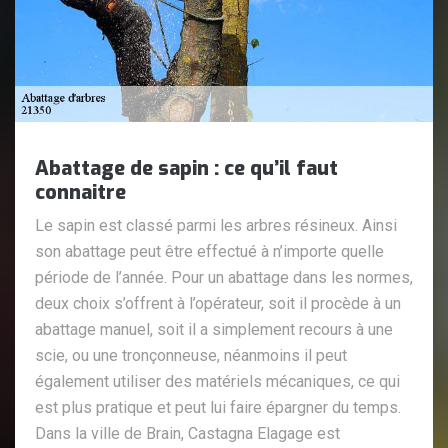
Abattage de sapin : ce qu’il faut
connaitre
Le sapin est classé parmi les arbres résineux. Ainsi
son abattage peut être effectué à n’importe quelle
période de l’année. Pour un abattage dans les normes,
deux choix s’offrent à l’opérateur, soit il procède à un
abattage manuel, soit il a simplement recours à une
scie, ou une tronçonneuse, néanmoins il peut
également utiliser des matériels mécaniques, ce qui
est plus pratique et peut lui faire épargner du temps.
Dans la ville de Brain, Castagna Elagage est