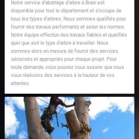
Notre service d'abattage d'arbre à Brain est
disponible pour tout le département et s'occupe de
tous les types d'arbres. Nous sommes qualifiés pour
fournir des travaux performants et selon les normes.
Notre équipe effectue des travaux fiables et qualifiés
quel que soit le type d’arbre à travailler. Nous
sommes alors en mesure de fournir des services
sécurisés et appropriés pour chaque projet. Pour
toute demande, vous pouvez vous assurer que nous
vous réalisons des services à la hauteur de vos
attentes.