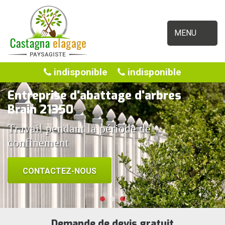
MENU
indisponible
indisponible
Entreprise d'abattage d'arbres
Brain 21350
Travail pendant la période de
confinement
CONTACTEZ-NOUS
Demande de devis gratuit