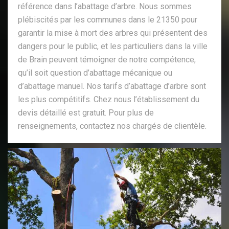
référence dans l’abattage d’arbre. Nous sommes
plébiscités par les communes dans le 21350 pour
garantir la mise à mort des arbres qui présentent des
dangers pour le public, et les particuliers dans la ville
de Brain peuvent témoigner de notre compétence,
qu’il soit question d’abattage mécanique ou
d’abattage manuel. Nos tarifs d’abattage d’arbre sont
les plus compétitifs. Chez nous l’établissement du
devis détaillé est gratuit. Pour plus de
renseignements, contactez nos chargés de clientèle.