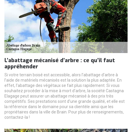
L’abattage mécanisé d’arbre : ce qu’il faut
appréhender
Si votre terrain boisé est accessible, alors l’abattage d’arbre à
l’aide de matériels mécanisés est la solution la plus adaptée. En
effet, l’abattage des végétaux se fait plus rapidement. Si vous
souhaitez procéder à la mise à mort d’arbre, la société Castagna
Elagage peut assurer un abattage mécanisé à des prix très
compétitifs. Ses prestations sont d’une grande qualité, et elle est
la référence dans le domaine pour sa clientèle ainsi que les
propriétaires dans la ville de Brain. Pour plus de renseignements,
contactez-la !