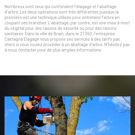
Nombreux sont ceux qui confondent l’élagage et l’abattage
d’arbre. Les deux opérations sont très différentes puisque la
première est une technique utilisée pour entretenir l’arbre en
coupant ses branches. L’abattage, par contre, est une mise à mort
du végétal pour des raisons de sécurité ou pour des raisons
sanitaires. Dans la ville de Brain, dans le 21350, l’entreprise
Castagna Elagage vous propose ses services à des tarifs pas
chers si vous voulez procéder à un abattage d’arbre. N’hésitez pas
à nous contacter pour de plus amples informations.