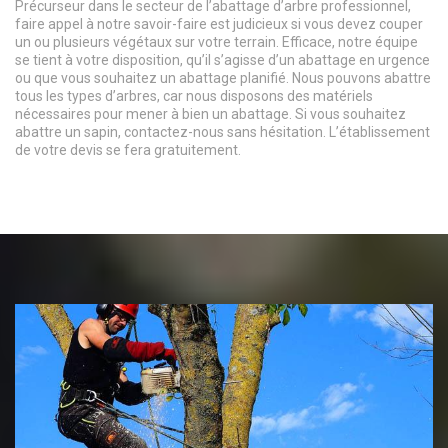
Précurseur dans le secteur de l’abattage d’arbre professionnel,
faire appel à notre savoir-faire est judicieux si vous devez couper
un ou plusieurs végétaux sur votre terrain. Efficace, notre équipe
se tient à votre disposition, qu’il s’agisse d’un abattage en urgence
ou que vous souhaitez un abattage planifié. Nous pouvons abattre
tous les types d’arbres, car nous disposons des matériels
nécessaires pour mener à bien un abattage. Si vous souhaitez
abattre un sapin, contactez-nous sans hésitation. L’établissement
de votre devis se fera gratuitement.