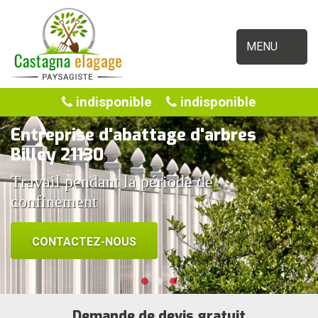
MENU
indisponible
indisponible
Entreprise d'abattage d'arbres
Billey 21130
Travail pendant la période de
confinement
CONTACTEZ-NOUS
Demande de devis gratuit