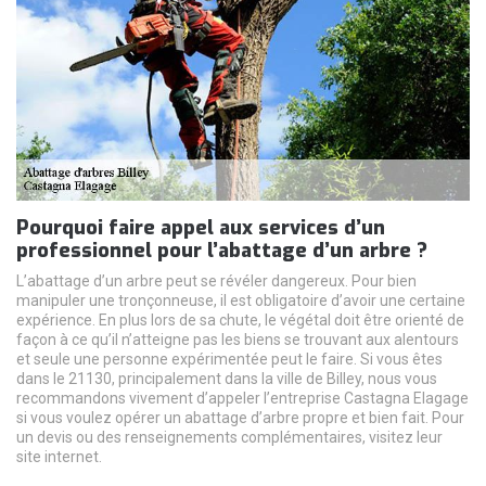
Pourquoi faire appel aux services d’un
professionnel pour l’abattage d’un arbre ?
L’abattage d’un arbre peut se révéler dangereux. Pour bien
manipuler une tronçonneuse, il est obligatoire d’avoir une certaine
expérience. En plus lors de sa chute, le végétal doit être orienté de
façon à ce qu’il n’atteigne pas les biens se trouvant aux alentours
et seule une personne expérimentée peut le faire. Si vous êtes
dans le 21130, principalement dans la ville de Billey, nous vous
recommandons vivement d’appeler l’entreprise Castagna Elagage
si vous voulez opérer un abattage d’arbre propre et bien fait. Pour
un devis ou des renseignements complémentaires, visitez leur
site internet.