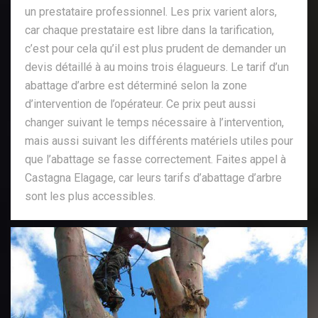
un prestataire professionnel. Les prix varient alors,
car chaque prestataire est libre dans la tarification,
c’est pour cela qu’il est plus prudent de demander un
devis détaillé à au moins trois élagueurs. Le tarif d’un
abattage d’arbre est déterminé selon la zone
d’intervention de l’opérateur. Ce prix peut aussi
changer suivant le temps nécessaire à l’intervention,
mais aussi suivant les différents matériels utiles pour
que l’abattage se fasse correctement. Faites appel à
Castagna Elagage, car leurs tarifs d’abattage d’arbre
sont les plus accessibles.