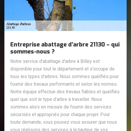
Entreprise abattage d’arbre 21130 – qui
sommes-nous ?
Notre service d'abattage d'arbre à Billey est
disponible pour tout le département et s'occupe de
tous les types d'arbres. Nous sommes qualifiés pour
fournir des travaux performants et selon les normes.
Notre équipe effectue des travaux fiables et qualifiés
quel que soit le type d’arbre à travailler. Nous
sommes alors en mesure de fournir des services
sécurisés et appropriés pour chaque projet. Pour
toute demande, vous pouvez vous assurer que nous
vous réalisons des services à la hauteur de vos