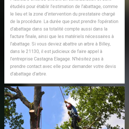
étudiés pour établir l’estimation de l’abattage, comme
le lieu et la zone d’intervention du prestataire chargé
de la procédure. La durée que peut prendre l’opération
d’abattage dans sa totalité compte aussi dans la
facture finale, ainsi que les matériels nécessaires à
l’abattage. Si vous deviez abattre un arbre à Billey,
dans le 21130, il est judicieux de faire appel à
l’entreprise Castagna Elagage. N’hésitez pas à
prendre contact avec elle pour demander votre devis
d’abattage d’arbre.